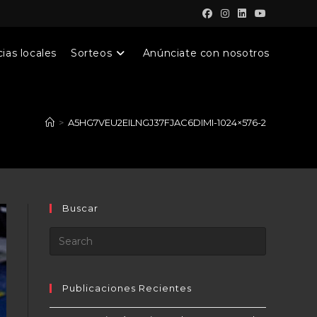
ias locales
Sorteos
Anúnciate con nosotros
>
A5HG7VEU2EILNGJ37FJAC6DIMI-1024×576-2
Buscar
Publicaciones Recientes