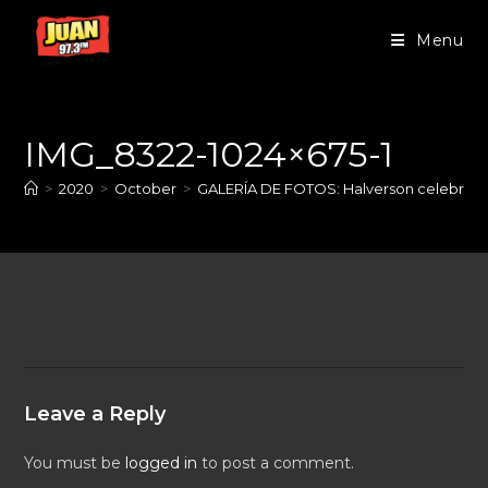
Menu
IMG_8322-1024×675-1
>
2020
>
October
>
GALERÍA DE FOTOS: Halverson celebra s
Leave a Reply
You must be
logged in
to post a comment.