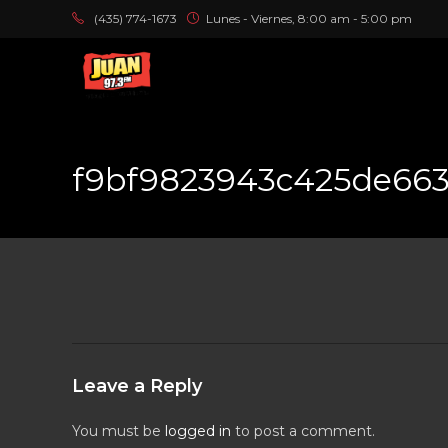
(435) 774-1673
Lunes - Viernes, 8:00 am - 5:00 pm
f9bf9823943c425de663
Leave a Reply
You must be
logged in
to post a comment.