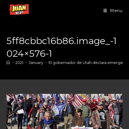
Menu
5ff8cbbc16b86.image_-1
024×576-1
>
2021
>
January
>
El gobernador de Utah declara emergencia 