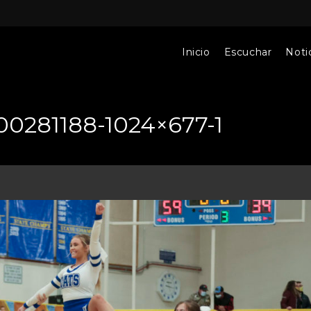
Inicio
Escuchar
Notic
00281188-1024×677-1