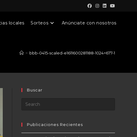
ias locales
Sorteos
Anúnciate con nosotros
>
bbb-0415-scaled-e1611600281188-1024×677-1
Buscar
Publicaciones Recientes