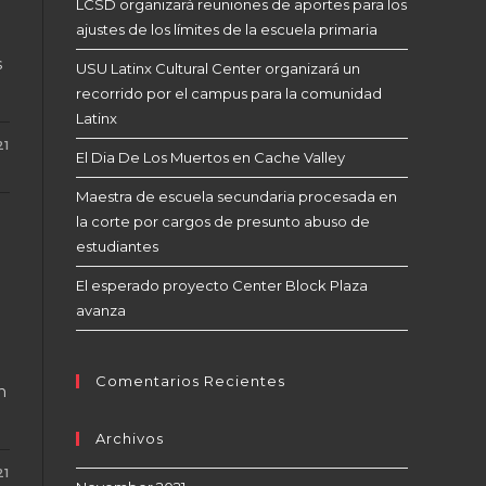
LCSD organizará reuniones de aportes para los
ajustes de los límites de la escuela primaria
s
USU Latinx Cultural Center organizará un
…
recorrido por el campus para la comunidad
Latinx
21
El Dia De Los Muertos en Cache Valley
Maestra de escuela secundaria procesada en
la corte por cargos de presunto abuso de
estudiantes
El esperado proyecto Center Block Plaza
avanza
Comentarios Recientes
n
Archivos
21