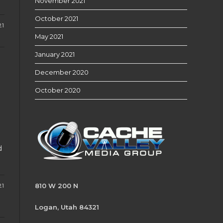
November 2021
October 2021
21
May 2021
January 2021
December 2020
October 2020
l
d
810 W 200 N
21
Logan, Utah 84321