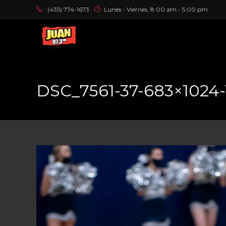
(435) 774-1673
Lunes - Viernes, 8:00 am - 5:00 pm
DSC_7561-37-683×1024-