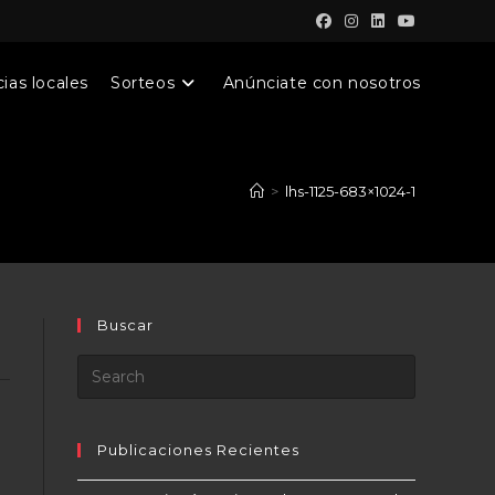
ias locales
Sorteos
Anúnciate con nosotros
>
lhs-1125-683×1024-1
Buscar
Publicaciones Recientes