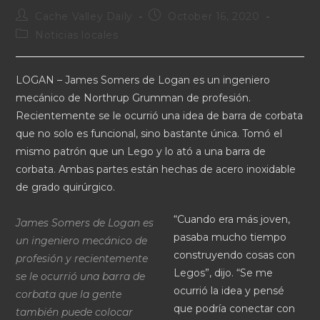
Cache Valley Daily
October 16, 2020
Noticias locales
LOGAN – James Somers de Logan es un ingeniero
mecánico de Northrup Grumman de profesión.
Recientemente se le ocurrió una idea de barra de corbata
que no solo es funcional, sino bastante única. Tomó el
mismo patrón que un Lego y lo ató a una barra de
corbata. Ambas partes están hechas de acero inoxidable
de grado quirúrgico.
“Cuando era más joven,
James Somers de Logan es
pasaba mucho tiempo
un ingeniero mecánico de
construyendo cosas con
profesión y recientemente
Legos”, dijo. “Se me
se le ocurrió una barra de
ocurrió la idea y pensé
corbata que la gente
que podría conectar con
también puede colocar