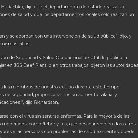
Hudachko, dijo que el departamento de estado realiza un
iones de salud y que los departamentos locales solo realizan un
 y se abordan con una intervención de salud pública”, dijo, y
mismas cifras.
visión de Seguridad y Salud Ocupacional de Utah lo publicó la
r en JBS Beef Plant, o en otros trabajos, dijeron las autoridades
 a los miembros de nuestro equipo durante este tiempo
s de seguridad, proporcionamos un aumento salarial y
aciones ”, dijo Richardson.
se con el virus sin sentirse enfermas. Para la mayoría de las
o moderados, como fiebre y tos, que desaparecen en dos o tres
yores y las personas con problemas de salud existentes, puede