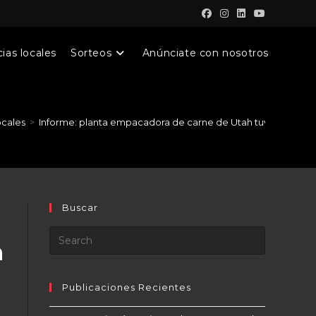
ias locales
Sorteos
Anúnciate con nosotros
ocales
>
Informe: planta empacadora de carne de Utah tuvo 441 casos
Buscar
h
Publicaciones Recientes