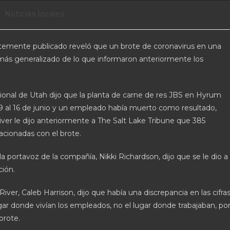
Noticias locales
temente publicado reveló que un brote de coronavirus en una
más generalizado de lo que informaron anteriormente los
ional de Utah dijo que la planta de carne de res JBS en Hyrum
9 al 16 de junio y un empleado había muerto como resultado,
er le dijo anteriormente a The Salt Lake Tribune que 385
cionadas con el brote.
a portavoz de la compañía, Nikki Richardson, dijo que se le dio a
ción.
er, Caleb Harrison, dijo que había una discrepancia en las cifra
ar donde vivían los empleados, no el lugar donde trabajaban, po
brote.