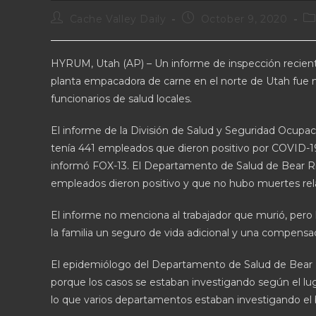
Cache Valley Daily
October 9, 2020
HYRUM, Utah (AP) – Un informe de inspección recien
planta empacadora de carne en el norte de Utah fue 
funcionarios de salud locales.
El informe de la División de Salud y Seguridad Ocupac
tenía 441 empleados que dieron positivo por COVID-1
informó FOX-13. El Departamento de Salud de Bear Riv
empleados dieron positivo y que no hubo muertes rela
El informe no menciona al trabajador que murió, pero l
la familia un seguro de vida adicional y una compensa
El epidemiólogo del Departamento de Salud de Bear Riv
porque los casos se estaban investigando según el lug
lo que varios departamentos estaban investigando el 