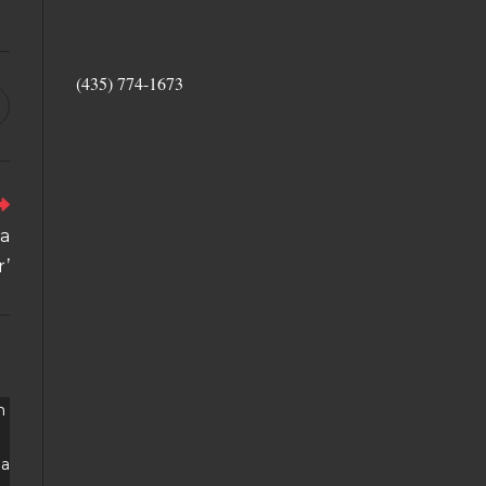
(435) 774-1673
va
r’