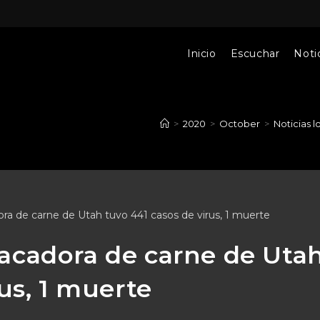
Inicio
Escuchar
Notic
>
2020
>
October
>
Noticias l
acadora de carne de Uta
us, 1 muerte