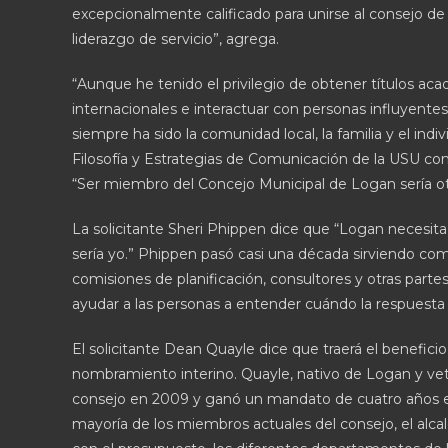
excepcionalmente calificado para unirse al consejo de 
liderazgo de servicio”, agrega.
“Aunque he tenido el privilegio de obtener títulos ac
internacionales e interactuar con personas influyentes”,
siempre ha sido la comunidad local, la familia y el ind
Filosofía y Estrategias de Comunicación de la USU con
“Ser miembro del Concejo Municipal de Logan sería ot
La solicitante Sheri Phippen dice que “Logan necesit
sería yo.” Phippen pasó casi una década sirviendo com
comisiones de planificación, consultores y otras partes
ayudar a las personas a entender cuándo la respuesta t
El solicitante Dean Quayle dice que traerá el benefici
nombramiento interino. Quayle, nativo de Logan y vet
consejo en 2009 y ganó un mandato de cuatro años en el
mayoría de los miembros actuales del consejo, el alcald