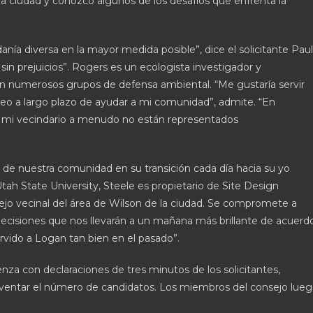
a ciudad y conozco algunos de los desafíos que enfrenta la
anía diversa en la mayor medida posible”, dice el solicitante Paul
sin prejuicios”. Rogers es un ecologista investigador y
on numerosos grupos de defensa ambiental. “Me gustaría servir
eo a largo plazo de ayudar a mi comunidad”, admite. “En
 de mi vecindario a menudo no están representados
cio de nuestra comunidad en su transición cada día hacia su yo
Utah State University, Steele es propietario de Site Design
jo vecinal del área de Wilson de la ciudad. Se compromete a
ecisiones que nos llevarán a un mañana más brillante de acuerd
vido a Logan tan bien en el pasado”.
nza con declaraciones de tres minutos de los solicitantes,
a aventar el número de candidatos. Los miembros del consejo lue