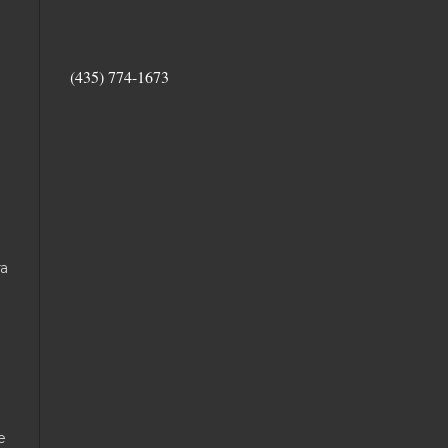
(435) 774-1673
ra
e