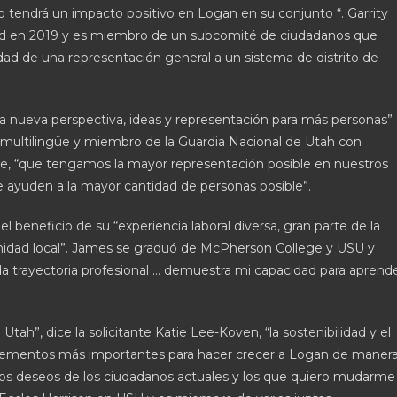
o tendrá un impacto positivo en Logan en su conjunto “. Garrity
dad en 2019 y es miembro de un subcomité de ciudadanos que
iudad de una representación general a un sistema de distrito de
a nueva perspectiva, ideas y representación para más personas”
r multilingüe y miembro de la Guardia Nacional de Utah con
dice, “que tengamos la mayor representación posible en nuestros
yuden a la mayor cantidad de personas posible”.
 beneficio de su “experiencia laboral diversa, gran parte de la
munidad local”. James se graduó de McPherson College y USU y
da trayectoria profesional … demuestra mi capacidad para aprend
tah”, dice la solicitante Katie Lee-Koven, “la sostenibilidad y el
 elementos más importantes para hacer crecer a Logan de maner
los deseos de los ciudadanos actuales y los que quiero mudarme