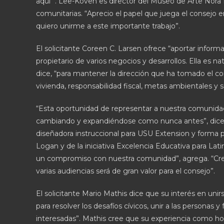
aquí “. Lee-Koven es director del Museo de Arte Nora
comunitarias. “Aprecio el papel que juega el consejo e
quiero unirme a este importante trabajo”.
El solicitante Coreen C. Larsen ofrece “aportar info
propietario de varios negocios y desarrollos. Ella es 
dice, “para mantener la dirección que ha tomado el con
vivienda, responsabilidad fiscal, metas ambientales y 
“Esta oportunidad de representar a nuestra comunidad
cambiando y expandiéndose como nunca antes”, dice el
diseñadora instruccional para USU Extension y forma p
Logan y de la iniciativa Excelencia Educativa para La
un compromiso con nuestra comunidad”, agrega. “Cre
varias audiencias será de gran valor para el consejo”.
El solicitante Mario Mathis dice que su interés en un
para resolver los desafíos cívicos, unir a las personas y
interesadas”. Mathis cree que su experiencia como ho