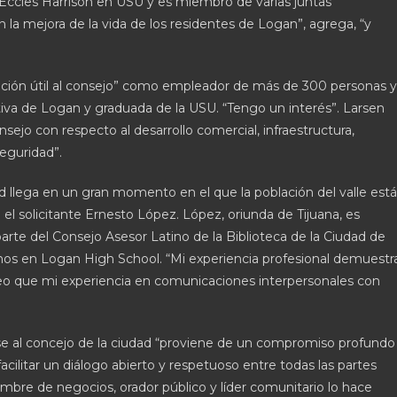
 Eccles Harrison en USU y es miembro de varias juntas
n la mejora de la vida de los residentes de Logan”, agrega, “y
rmación útil al consejo” como empleador de más de 300 personas y
nativa de Logan y graduada de la USU. “Tengo un interés”. Larsen
sejo con respecto al desarrollo comercial, infraestructura,
seguridad”.
 llega en un gran momento en el que la población del valle está
 solicitante Ernesto López. López, oriunda de Tijuana, es
arte del Consejo Asesor Latino de la Biblioteca de la Ciudad de
tinos en Logan High School. “Mi experiencia profesional demuestr
o que mi experiencia en comunicaciones interpersonales con
irse al concejo de la ciudad “proviene de un compromiso profundo
 facilitar un diálogo abierto y respetuoso entre todas las partes
mbre de negocios, orador público y líder comunitario lo hace