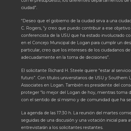
con el presupuesto, los diferentes departamentos de l
ciudad”.
“Deseo que el gobierno de la ciudad sirva a una ciudad
C. Rogers, “y creo que puedo contribuir a ese objetivo 
conferencista de la USU que ha estado involucrado c
en el Concejo Municipal de Logan para cumplir un des
particular, creo que los intereses de los ciudadanos
adecuadamente en la toma de decisiones”.
El solicitante Richard H. Steele quiere “estar al servi
futuro”. Con títulos universitarios de USU y Southern 
Associates en Logan. También es presidente del conse
proteger “lo mejor del Logan de hoy, mientras toma d
con el sentido de sí mismo y de comunidad que ha ser
La agenda de las 17:30 h. La reunión del martes comie
seguidas de una discusión y una votación inicial par
entrevistarán a los solicitantes restantes.