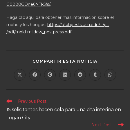
G0000GOne6NTk5fs/
.
Haga clic aquí para obtener más información sobre el
moho y los hongos:
https://utahpests.usu.edu/…/p…
/pdf/mold-mildew_pestpress.pdf
.
COMPARTIR ESTA NOTICIA
Previous Post
15 solicitantes hacen cola para una cita interina en
Logan City
Next Post